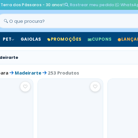
 Terra dos Pássaros - 30 anos!
|
Rastrear meu pedido
|
WhatsA
PET
GAIOLAS
PROMOÇÕES
CUPONS
LANÇA
deirarte
para
Madeirarte
253 Produtos