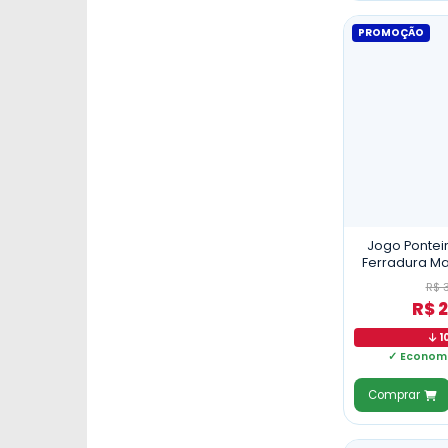
PROMOÇÃO
Jogo Pontei
Ferradura Ma
Ma
R$ 
R$ 
1
✓ Economi
Comprar