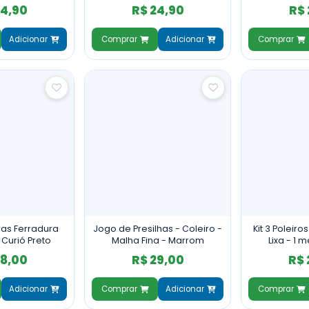
 - Marfim
Coleir
24,90
R$ 24,90
R$ 
Adicionar
Comprar
Adicionar
Comprar
ras Ferradura
Jogo de Presilhas - Coleiro -
Kit 3 Poleir
 Curió Preto
Malha Fina - Marrom
Lixa - 1 
28,00
R$ 29,00
R$ 
Adicionar
Comprar
Adicionar
Comprar