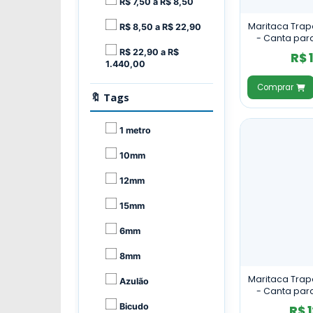
R$ 7,50 a R$ 8,50
Maritaca Trapé
R$ 8,50 a R$ 22,90
- Canta par
Claro - Co
R$ 22,90 a R$
R$ 
1.440,00
Comprar
🔖 Tags
1 metro
10mm
12mm
15mm
6mm
8mm
Maritaca Trapé
Azulão
- Canta par
Escuro 
Bicudo
R$ 