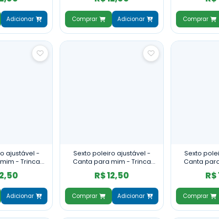
Adicionar
Comprar
Adicionar
Comprar
o ajustável -
Sexto poleiro ajustável -
Sexto polei
mim - Trinca
Canta para mim - Trinca
Canta para
rtiça Branca
Escuro - Cortiça Preta
Claro - C
12,50
R$ 12,50
R$ 
Adicionar
Comprar
Adicionar
Comprar