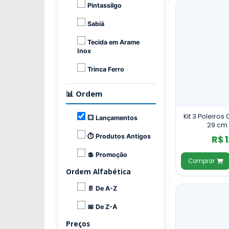
Pintassilgo
Sabiá
Tecida em Arame
Inox
Trinca Ferro
📊 Ordem
Kit 3 Poleiros
💥 Lançamentos
29 cm
⏱ Produtos Antigos
R$ 
💲 Promoção
Comprar
Ordem Alfabética
📄 De A-Z
📅 De Z-A
Preços