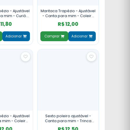
ézio - Ajustável
Maritaca Trapézio - Ajustável
ra mim - Curió
- Canta para mim - Coleiro
ortiça Branca
Escuro - Frisado
11,80
R$ 12,00
Adicionar
Comprar
Adicionar
ézio - Ajustável
Sexto poleiro ajustável -
a mim - Coleiro
Canta para mim - Trinca
Cortiça Preta
Escuro - Cortiça Branca
12,00
R$ 12,50