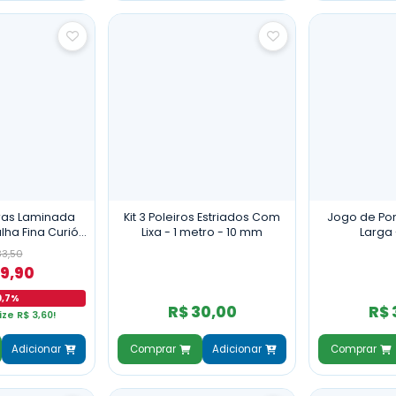
ras Laminada
Kit 3 Poleiros Estriados Com
Jogo de Pon
lha Fina Curió
Lixa - 1 metro - 10 mm
Larga
rfim
33,50
29,90
0,7%
R$ 30,00
R$ 
ze R$ 3,60!
Adicionar
Comprar
Adicionar
Comprar