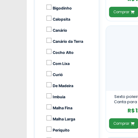
Bigodinho
Comprar
Calopsita
Canário
Canário da Terra
Cocho Alto
Com Lixa
Curió
De Madeira
Sexto poleir
Imbuia
Canta para 
Claro - Co
Malha Fina
R$ 
Malha Larga
Comprar
Periquito