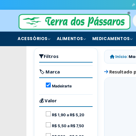
🎉
ACESSÓRIOS
ALIMENTOS
MEDICAMENTOS
Filtros
Início
Ma
🏷️ Marca
Resultado 
Madeirarte
💰 Valor
R$ 1,90 a R$ 5,20
R$ 5,50 a R$ 7,50