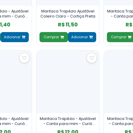
zio - Ajustável
Maritaca Trapézio Ajustável
Maritaca Trap
a mim - Curió
Coleiro Claro - Cortiça Preta
- Canta pa
rtiça Preta
Escuro - C
11,40
R$ 11,50
R$ 
Adicionar
Comprar
Adicionar
Comprar
zio - Ajustável
Maritaca Trapézio - Ajustável
Maritaca Trap
a mim - Curió
- Canta para mim - Curió
- Canta par
- Frisado
Escuro - Cortiça Preta
Escuro - 
12,00
R$ 12,00
R$ 