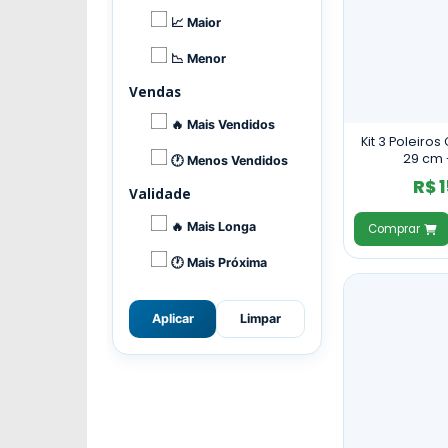
📈 Maior
📉 Menor
Vendas
🔥 Mais Vendidos
Kit 3 Poleiros
29 cm 
🕐 Menos Vendidos
R$ 
Validade
🔥 Mais Longa
Comprar
🕐 Mais Próxima
Aplicar
Limpar