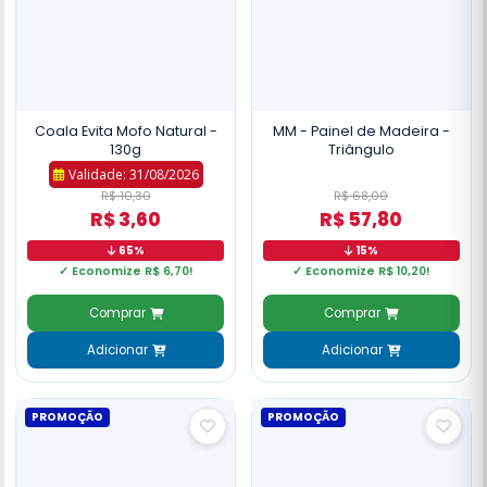
Coala Evita Mofo Natural -
MM - Painel de Madeira -
130g
Triângulo
Validade: 31/08/2026
R$ 10,30
R$ 68,00
R$ 3,60
R$ 57,80
65%
15%
✓ Economize R$ 6,70!
✓ Economize R$ 10,20!
Comprar
Comprar
Adicionar
Adicionar
PROMOÇÃO
PROMOÇÃO