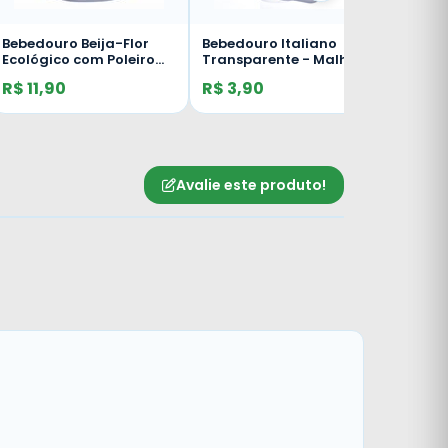
Bebedouro Italiano
Bebedouro Caçula
Transparente - Malha
Palito - Malha Fina -
Larga - 100ml
30ml - Amarelo
R$ 3,90
R$ 1,60
Avalie este produto!