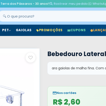
 Terra dos Pássaros - 30 anos!
|
Rastrear meu pedido
|
WhatsA
PET
GAIOLAS
PROMOÇÕES
CUPONS
LANÇA
Bebedouro Lateral
ara gaiolas de malha fina. Com d
Nos cartões
R$ 2,60