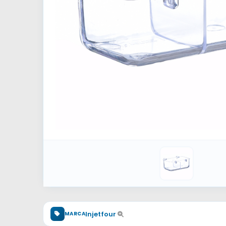
Injetfour
MARCA