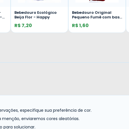
ico
Bebedouro Original
Bebedouro Beija-Flor
Pequeno Fumê com base
Ecológico com Poleiro
Cobre
sem Chapéu - Laranja
R$ 1,60
R$ 11,90
vações, especifique sua preferência de cor.
 menção, enviaremos cores aleatórias.
 para solucionar.