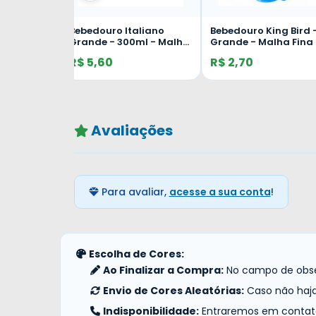
taliano
Bebedouro King Bird -
Bebedouro Ecológ
00ml - Malha
Grande - Malha Fina -
Beija Flor - Happy
Azul - Unidade
R$ 2,70
R$ 7,20
Avaliações
Para avaliar,
acesse a sua conta
!
Escolha de Cores:
Ao Finalizar a Compra:
No campo de obser
Envio de Cores Aleatórias:
Caso não haja
Indisponibilidade:
Entraremos em contato