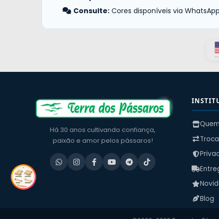
Consulte:
Cores disponíveis via WhatsApp
INSTIT
Quem
Há 30 anos cultivando confiança,
Troca
paixão e amor pelos pássaros!
Priva
Entre
Novi
Blog