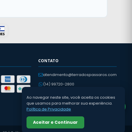
CONTATO
atendimento@terradospassaros.com
(14) 99720-2800
(14) 3652-2057
Ao navegar neste site, você aceita os cookies
Av. Léo Guaraldo, 400
que usamos para melhorar sua experiência.
Política de Privacidade
Dois Córregos – SP
Aceitar e Continuar