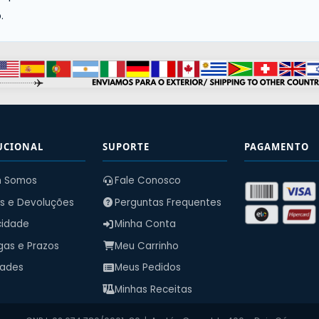
.
UCIONAL
SUPORTE
PAGAMENTO
 Somos
Fale Conosco
s e Devoluções
Perguntas Frequentes
cidade
Minha Conta
gas e Prazos
Meu Carrinho
dades
Meus Pedidos
Minhas Receitas