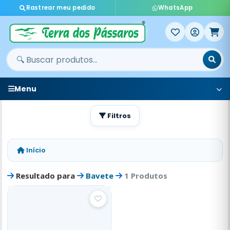
Rastrear meu pedido
WhatsApp
Menu
Filtros
Início
Resultado para
Bavete
1 Produtos