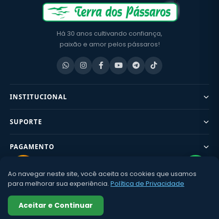
Há 30 anos cultivando confiança,
paixão e amor pelos pássaros!
INSTITUCIONAL
SUPORTE
PAGAMENTO
Ao navegar neste site, você aceita os cookies que usamos
CONTATO
para melhorar sua experiência.
Política de Privacidade
©2002–
2026 Terra dos Pássaros – CNPJ: 02.674.780/0001-80 | Av.
Aceitar e Continuar
Léo Guaraldo 400 – Dois Córregos – SP |
Política de Privacidade