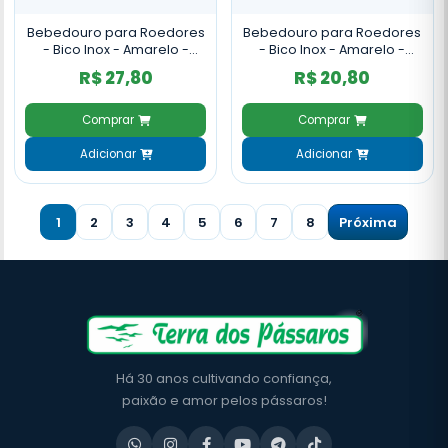
Bebedouro para Roedores
Bebedouro para Roedores
- Bico Inox - Amarelo -
- Bico Inox - Amarelo -
500ml
80ml
R$ 27,80
R$ 20,80
Comprar
Comprar
Adicionar
Adicionar
1
2
3
4
5
6
7
8
Próxima
Há 30 anos cultivando confiança,
paixão e amor pelos pássaros!