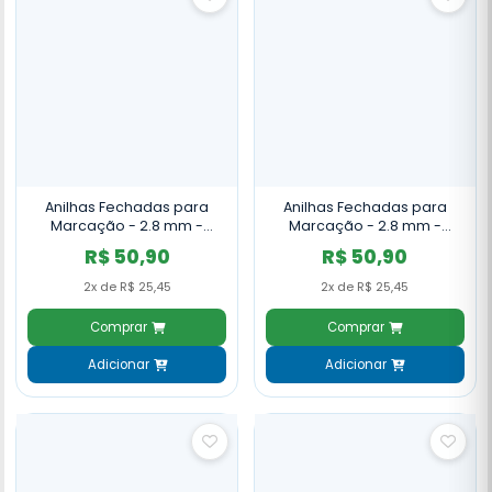
Anilhas Fechadas para
Anilhas Fechadas para
Marcação - 2.8 mm -
Marcação - 2.8 mm -
Azulão - Canário da Terra -
Azulão - Canário da Terra -
R$ 50,90
R$ 50,90
20 un. - Preto
20 un. - Violeta
2x de R$ 25,45
2x de R$ 25,45
Comprar
Comprar
Adicionar
Adicionar