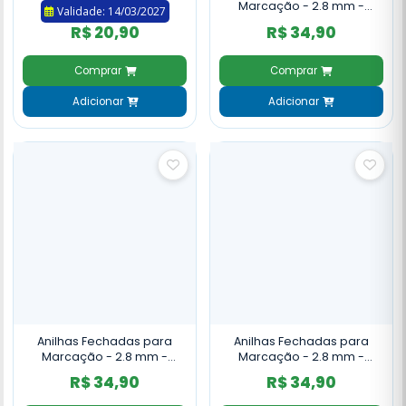
Marcação - 2.8 mm -
Validade: 14/03/2027
Azulão - Canário da Terra -
R$ 20,90
R$ 34,90
10 un. - Azul Claro
Comprar
Comprar
Adicionar
Adicionar
Anilhas Fechadas para
Anilhas Fechadas para
Marcação - 2.8 mm -
Marcação - 2.8 mm -
Azulão - Canário da Terra -
Azulão - Canário da Terra -
R$ 34,90
R$ 34,90
10 un. - Azul Escuro
10 un. - Bronze Claro