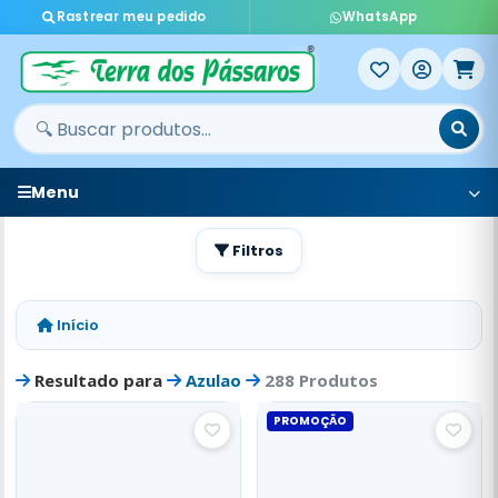
Rastrear meu pedido
WhatsApp
Menu
Filtros
Início
Resultado para
Azulao
288 Produtos
PROMOÇÃO