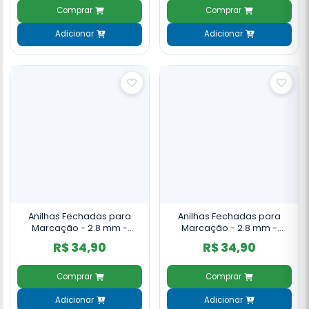
Comprar
Comprar
Adicionar
Adicionar
Anilhas Fechadas para
Anilhas Fechadas para
Marcação - 2.8 mm -
Marcação - 2.8 mm -
Azulão - Canário da Terra -
Azulão - Canário da Terra -
R$ 34,90
R$ 34,90
10 un. - Dourado
10 un. - Rosa
Comprar
Comprar
Adicionar
Adicionar