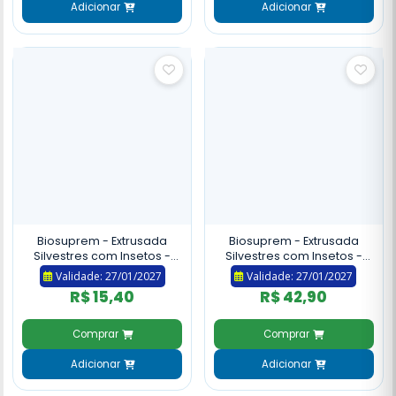
Adicionar
Adicionar
Biosuprem - Extrusada
Biosuprem - Extrusada
Silvestres com Insetos -
Silvestres com Insetos -
250g
900g
Validade: 27/01/2027
Validade: 27/01/2027
R$ 15,40
R$ 42,90
Comprar
Comprar
Adicionar
Adicionar