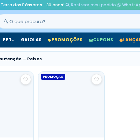
 Terra dos Pássaros - 30 anos!
|
Rastrear meu pedido
|
WhatsA
PET
GAIOLAS
PROMOÇÕES
CUPONS
LANÇA
nutenção — Peixes
PROMOÇÃO