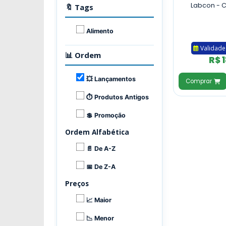
Labcon - Cr
🔖 Tags
Alimento
Validade
📊 Ordem
R$ 
💥 Lançamentos
Comprar
⏱ Produtos Antigos
💲 Promoção
Ordem Alfabética
📄 De A-Z
📅 De Z-A
Preços
📈 Maior
📉 Menor