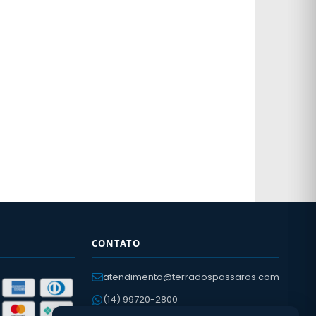
CONTATO
atendimento@terradospassaros.com
(14) 99720-2800