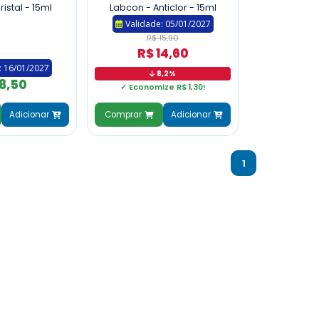
istal - 15ml
Labcon - Anticlor - 15ml
Validade: 05/01/2027
R$ 15,90
R$ 14,60
: 16/01/2027
8,2%
18,50
✓ Economize R$ 1,30!
Adicionar
Comprar
Adicionar
1