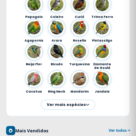
Papagaio
Coleiro
Curió
Trinca Ferro
Agapornis
Arara
Rosella
Pintassilgo
Beija Flor
Bicudo
Turquesina
Diamante
de Gould
Cacatua
Ring Neck
Mandarim
Jandaia
Ver mais espécies
Mais Vendidos
Ver todos