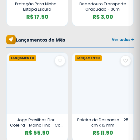
Proteção Para Ninho -
Bebedouro Transporte
Estopa Escuro
Graduado - 30ml
R$ 17,50
R$ 3,00
Lançamentos do Mês
Ver todos
LANÇAMENTO
LANÇAMENTO
Jogo Presilhas Flor -
Poleiro de Descanso - 25
Coleira - Malha Fina - Com
cm x 15 mm
Pino - Marrom
R$ 55,90
R$ 11,90