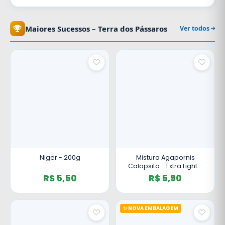
Pássaros
-
Maiores Sucessos – Terra dos Pássaros
Ver todos
Loja
Online
de
Produtos
para
Niger - 200g
Mistura Agapornis
Calopsita - Extra Light -
Sem Girassol - 500g
R$ 5,50
R$ 5,90
Aves
✨ NOVA EMBALAGEM