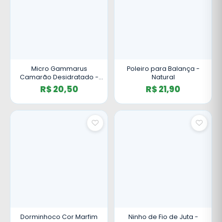
Micro Gammarus
Poleiro para Balança -
Camarão Desidratado -
Natural
50g
R$ 20,50
R$ 21,90
Dorminhoco Cor Marfim
Ninho de Fio de Juta -