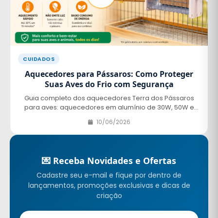
CUIDADOS
Aquecedores para Pássaros: Como Proteger
Suas Aves do Frio com Segurança
Guia completo dos aquecedores Terra dos Pássaros
para aves: aquecedores em alumínio de 30W, 50W e
100W para gaiolas, viveiros e terrários, e aquecedores
10/06/2026
de imersão de 2W a 10W para bebedouros e fontes.
Saiba como escolher potência, voltagem e uso correto
para proteger seus pássaros do frio.
💌 Receba Novidades e Ofertas
Cadastre seu e-mail e fique por dentro de
lançamentos, promoções exclusivas e dicas de
criação