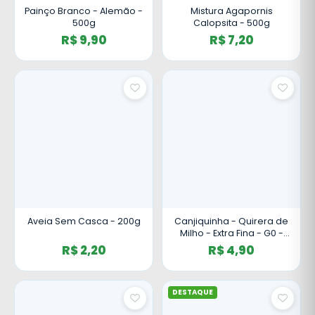
Painço Branco - Alemão -
Mistura Agapornis
500g
Calopsita - 500g
R$ 9,90
R$ 7,20
Aveia Sem Casca - 200g
Canjiquinha - Quirera de
Milho - Extra Fina - G0 -
500g
R$ 2,20
R$ 4,90
DESTAQUE