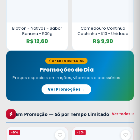
Biotron - Nativos - Sabor
Comedouro Continuo
Banana - 500g
Cochinho - K13 - Unidade
R$ 12,60
R$ 9,90
⚡ OFERTA ESPECIAL
Promoções do Dia
Preços especiais em rações, vitaminas e acessórios
Ver Promoções →
Em Promoção — Só por Tempo Limitado
Ver todos
-5%
-5%