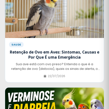
SAUDE
Retenção de Ovo em Aves: Sintomas, Causas e
Por Que É uma Emergência
Sua ave está com ovo preso? Entenda o que é a
retenção de ovo (distocia), quais os sinais de alerta, o
que fazer nas primeiras horas e por que procurar um
22/07/2026
veterinário de aves imediatamente pode salvar a vida
da sua calopsita.