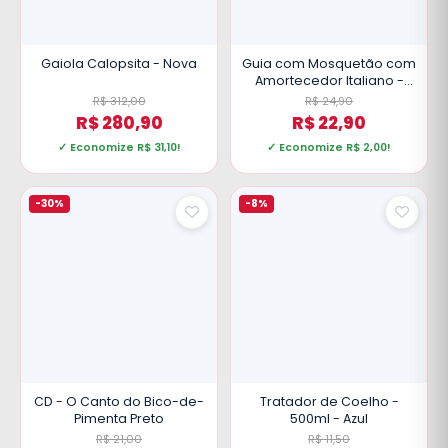
Gaiola Calopsita - Nova
Guia com Mosquetão com
Amortecedor Italiano -
12mm por 150cm
R$ 312,00
R$ 24,90
R$ 280,90
R$ 22,90
✓ Economize R$ 31,10!
✓ Economize R$ 2,00!
-30%
-8%
CD - O Canto do Bico-de-
Tratador de Coelho -
Pimenta Preto
500ml - Azul
R$ 21,00
R$ 11,50