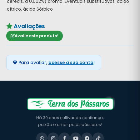
cereais, á 0,002%) aroma .Eventuais substitutivos: ácido
cítrico, ácido Sórbico
Avaliações
Avalie este produto!
Para avaliar,
acesse a sua conta
!
Há 30 anos cultivando confiança,
paixão e amor pelos pássaros!