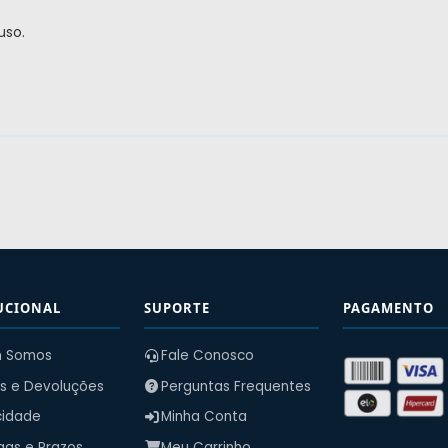
uso.
UCIONAL
SUPORTE
PAGAMENTO
 Somos
Fale Conosco
s e Devoluções
Perguntas Frequentes
cidade
Minha Conta
gas e Prazos
Meu Carrinho