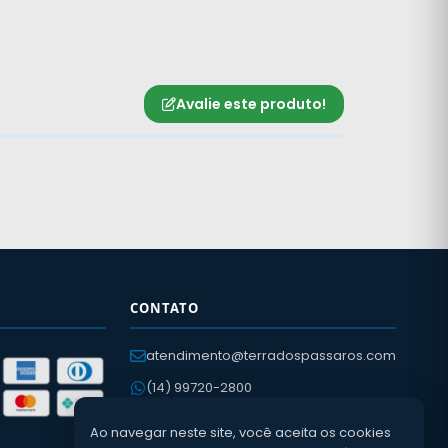
Avalie este produto!
CONTATO
atendimento@terradospassaros.com
(14) 99720-2800
(14) 3652-2057
Ao navegar neste site, você aceita os cookies