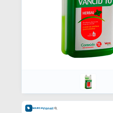
Vansil
MARCA