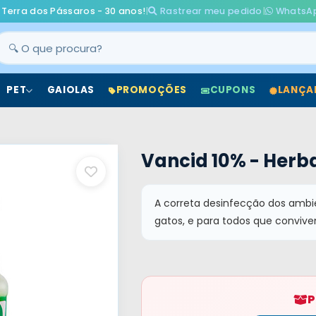
 Terra dos Pássaros - 30 anos!
|
Rastrear meu pedido
|
WhatsA
PET
GAIOLAS
PROMOÇÕES
CUPONS
LANÇA
Vancid 10% - Herbal
A correta desinfecção dos ambi
gatos, e para todos que conviv
P