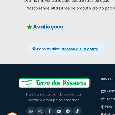
Diluir 10 mL Vancid 10 para cada 5 litros de água.
1 frasco rende
500 Litros
de produto pronto para 
Avaliações
Para avaliar,
acesse a sua conta
!
INSTIT
Quem
Há 30 anos cultivando confiança,
Troca
paixão e amor pelos pássaros!
Priva
Entre