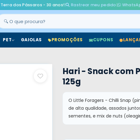
 Terra dos Pássaros - 30 anos!
|
Rastrear meu pedido
|
WhatsA
PET
GAIOLAS
PROMOÇÕES
CUPONS
LANÇA
Hari - Snack com P
125g
O Little Foragers - Chilli Snap 
de alta qualidade, assados junto
sementes, e mix de nuts (oleag