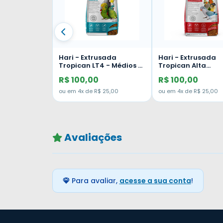
Hari - Extrusada
Hari - Extrusada
Tropican LT4 - Médios e
Tropican Alta
Grandes Psitacídeos -
Performance HP2 
R$ 100,00
R$ 100,00
Bit 4mm - 820g
Calopsita - 820g
ou em 4x de R$ 25,00
ou em 4x de R$ 25,00
Avaliações
Para avaliar,
acesse a sua conta
!