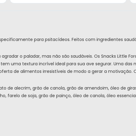
ecificamente para psitacídeos. Feitos com ingredientes saudáve
 agradar o paladar, mas não são saudáveis. Os Snacks Little Fo
so tem uma textura incrível ideal para sua ave segurar. Uma das
ferta de alimentos irresistíveis de modo a gerar a motivação.
rato de alecrim, grão de canola, grão de amendoim, óleo de giras
ho, farelo de soja, grão de painço, óleo de canola, óleo essencial