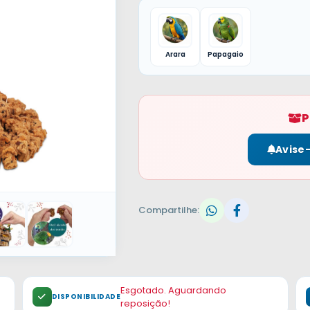
Arara
Papagaio
P
Avise
Compartilhe:
Esgotado. Aguardando
DISPONIBILIDADE
reposição!