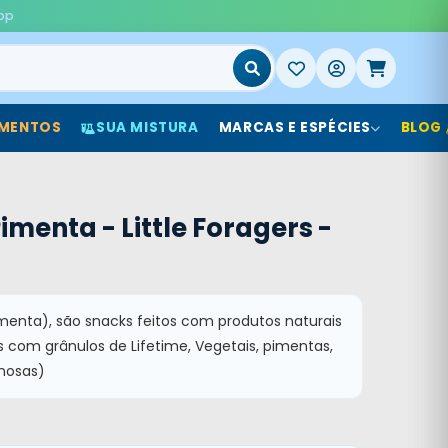
pp
MENTOS
SUA MISTURA
MARCAS E ESPÉCIES
BLOG
imenta - Little Foragers -
(pimenta), são snacks feitos com produtos naturais
s com grânulos de Lifetime, Vegetais, pimentas,
inosas)