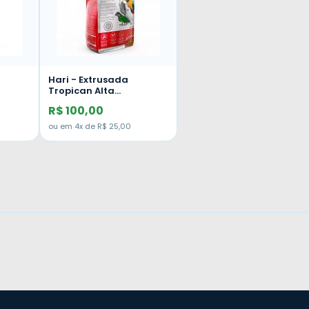
Hari - Extrusada
Tropican Alta
-
Performance HP4 -
R$ 100,00
Papagaio - 820g
ou em 4x de R$ 25,00