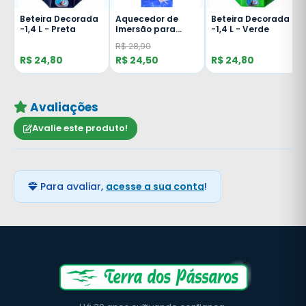
Beteira Decorada
Aquecedor de
Beteira Decorada
o
-1,4 L - Preta
Imersão para
-1,4 L - Verde
Aquários - 10
R$ 28,90
Watts - 220 Volts
R$ 24,80
R$ 24,50
R$ 24,80
Avaliações
Avalie este produto!
Para avaliar,
acesse a sua conta
!