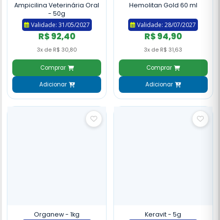
Ampicilina Veterinária Oral
Hemolitan Gold 60 ml
- 50g
Validade: 31/05/2027
Validade: 28/07/2027
R$ 92,40
R$ 94,90
3x de R$ 30,80
3x de R$ 31,63
Comprar
Comprar
Adicionar
Adicionar
Organew - 1kg
Keravit - 5g