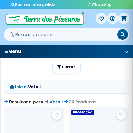
Rastrear meu pedido
WhatsApp
Menu
Filtros
Início
Vetnil
Resultado para
Vetnil
26 Produtos
PROMOÇÃO