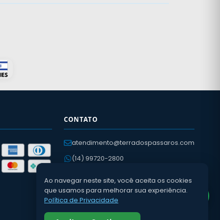
CONTATO
atendimento@terradospassaros.com
(14) 99720-2800
(14) 3652-2057
Ao navegar neste site, você aceita os cookies
Av. Léo Guaraldo, 400
que usamos para melhorar sua experiência.
Política de Privacidade
Dois Córregos – SP