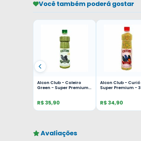
Você também poderá gostar
 Coleiro -
Alcon Club - Coleiro
Alcon Club - Curió
ium - 325g
Green - Super Premium -
Super Premium - 
325g
R$ 35,90
R$ 34,90
Avaliações