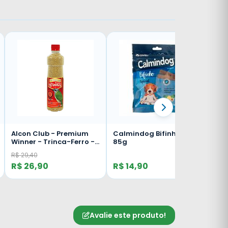
Alcon Club - Premium
Calmindog Bifinho -
Winner - Trinca-Ferro -
85g
325g
R$ 29,40
R$ 26,90
R$ 14,90
Avalie este produto!