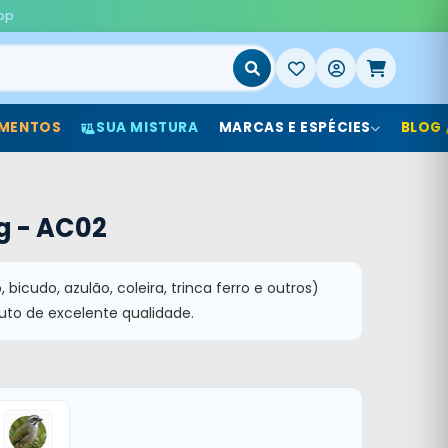
pp
MENTOS
SUA MISTURA
MARCAS E ESPÉCIES
BLOG
5g - AC02
, bicudo, azulão, coleira, trinca ferro e outros)
uto de excelente qualidade.