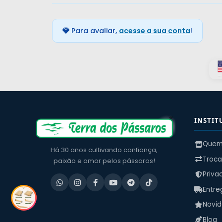
Para avaliar,
acesse a sua conta
!
INSTIT
Quem
Há 30 anos cultivando confiança,
Troca
paixão e amor pelos pássaros!
Priva
Entre
Novi
Blog