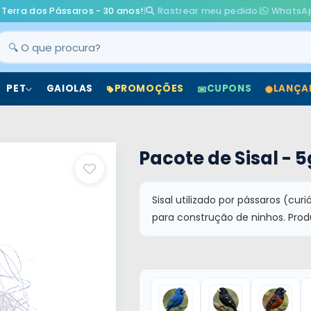
 Terra dos Pássaros - 30 anos!
|
Rastrear meu pedido
|
WhatsA
PET
GAIOLAS
PROMOÇÕES
CUPONS
LANÇA
Pacote de Sisal - 
Sisal utilizado por pássaros (curió
para construção de ninhos. Prod