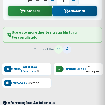
Quantidade:
Comprar
Adicionar
Use este ingrediente na sua Mistura
Personalizada
Compartilhe:
Terra dos
Em
MARCA
DISPONIBILIDADE
Pássaros
estoque
Unitário
EMBALAGEM
Informações Adicionais