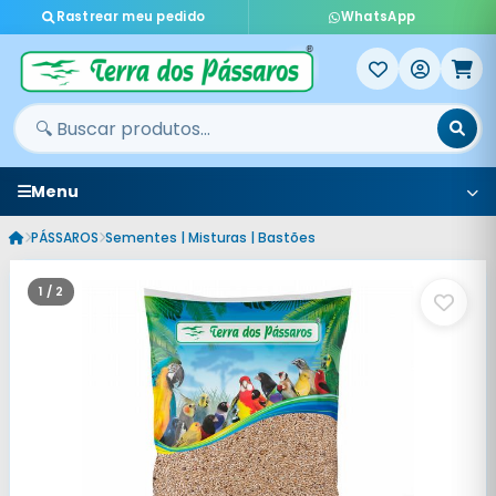
Rastrear meu pedido
WhatsApp
Menu
PÁSSAROS
Sementes | Misturas | Bastões
1 / 2