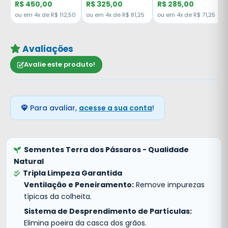
R$ 450,00
R$ 325,00
R$ 285,00
50
ou em 4x de R$ 112,50
ou em 4x de R$ 81,25
ou em 4x de R$ 71,25
Avaliações
Avalie este produto!
Para avaliar,
acesse a sua conta
!
Sementes Terra dos Pássaros - Qualidade
Natural
Tripla Limpeza Garantida
Ventilação e Peneiramento:
Remove impurezas
típicas da colheita.
Sistema de Desprendimento de Partículas:
Elimina poeira da casca dos grãos.