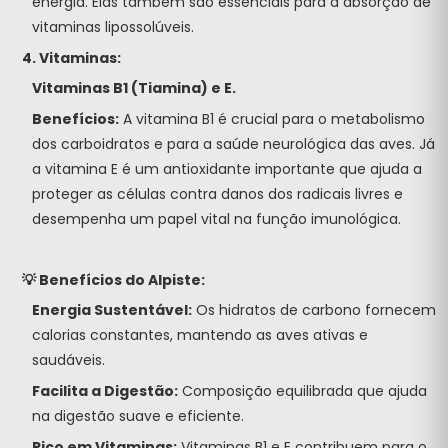
energia. Elas também são essenciais para a absorção de
vitaminas lipossolúveis.
4. Vitaminas:
Vitaminas B1 (Tiamina) e E.
Benefícios:
A vitamina B1 é crucial para o metabolismo
dos carboidratos e para a saúde neurológica das aves. Já
a vitamina E é um antioxidante importante que ajuda a
proteger as células contra danos dos radicais livres e
desempenha um papel vital na função imunológica.
💡 Benefícios do Alpiste:
Energia Sustentável:
Os hidratos de carbono fornecem
calorias constantes, mantendo as aves ativas e
saudáveis.
Facilita a Digestão:
Composição equilibrada que ajuda
na digestão suave e eficiente.
Rico em Vitaminas:
Vitaminas B1 e E contribuem para o