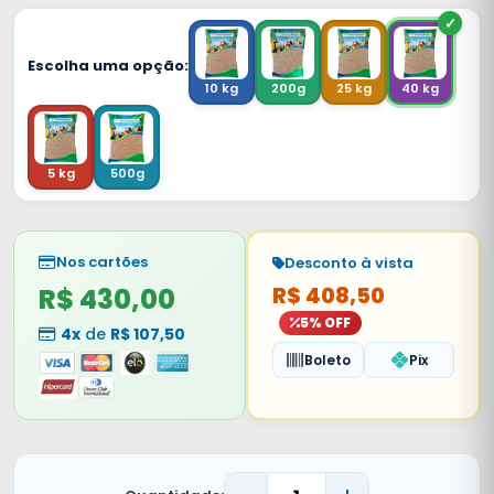
Escolha uma opção:
10 kg
200g
25 kg
40 kg
5 kg
500g
Nos cartões
Desconto à vista
R$ 430,00
R$ 408,50
5% OFF
4x
de
R$ 107,50
Boleto
Pix