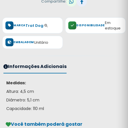
Compartilhe:
Em
Trat Dog
MARCA
DISPONIBILIDADE
estoque
Unitário
EMBALAGEM
Informações Adicionais
Medidas:
Altura: 4,5 cm
Diâmetro: 5,1 cm
Capacidade: 110 ml
Você também poderá gostar