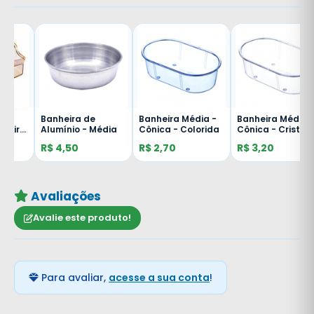
Banheira de
Banheira Média -
Banheira Média -
ro
Alumínio - Média
Cônica - Colorida
Cônica - Cristal
R$ 4,50
R$ 2,70
R$ 3,20
Avaliações
Avalie este produto!
Para avaliar,
acesse a sua conta
!