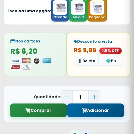
Escolha uma opção:
Grande
Média
Pequena
Nos cartões
Desconto à vista
R$ 6,20
R$ 5,89
5% OFF
Boleto
Pix
Quantidade:
Comprar
Adicionar