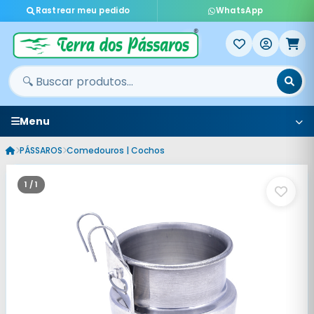
Rastrear meu pedido
WhatsApp
Menu
PÁSSAROS
Comedouros | Cochos
1 / 1