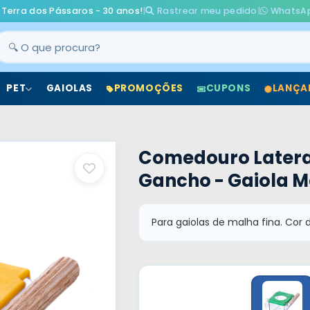
 Terra dos Pássaros - 30 anos!
|
Rastrear meu pedido
|
WhatsA
PET
GAIOLAS
PROMOÇÕES
CUPONS
LANÇA
Comedouro Lateral
Gancho - Gaiola M
Para gaiolas de malha fina. Cor 