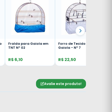
Fralda para Gaiola em
Forro de Tecido para
TNT Nº 02
Gaiola - Nº 7
R$ 6,10
R$ 22,50
Avalie este produto!