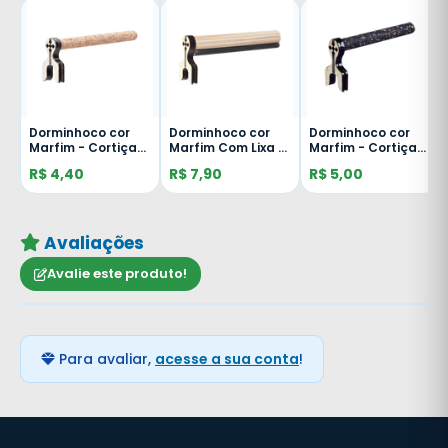
Dorminhoco cor
Dorminhoco cor
Dorminhoco cor
Marfim - Cortiça
Marfim Com Lixa -
Marfim - Cortiça
Branca - Malha
Malha Fina - 12mm
Preta - Malha Fina
R$ 4,40
R$ 7,90
R$ 5,00
Fina - 10mm
- 10mm
Avaliações
Avalie este produto!
Para avaliar,
acesse a sua conta
!