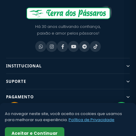
Há 30 anos cultivando confiança,
paixão e amor pelos pássaros!
INSTITUCIONAL
SUPORTE
PAGAMENTO
Ao navegar neste site, você aceita os cookies que usamos
CONTATO
para melhorar sua experiência.
Política de Privacidade
©2002–
2026 Terra dos Pássaros – CNPJ: 02.674.780/0001-80 | Av.
Aceitar e Continuar