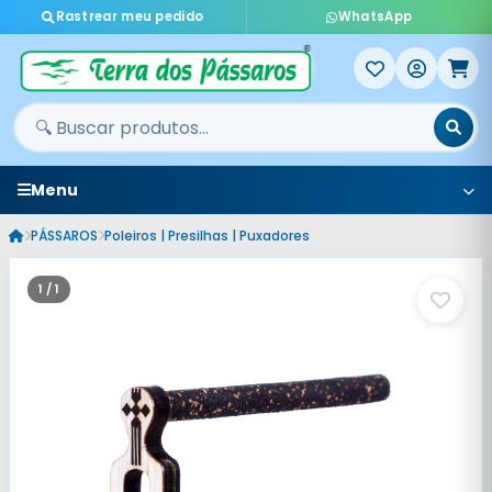
Rastrear meu pedido
WhatsApp
Menu
PÁSSAROS
Poleiros | Presilhas | Puxadores
1 / 1