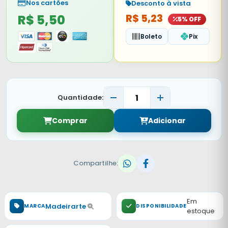
Nos cartões
Desconto à vista
R$ 5,50
R$ 5,23
5% OFF
Boleto
Pix
Quantidade:
Comprar
Adicionar
Compartilhe:
Em
Madeirarte
MARCA
DISPONIBILIDADE
estoque