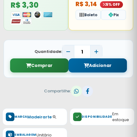
R$ 3,30
R$ 3,14
5% OFF
Boleto
Pix
Quantidade:
Comprar
Adicionar
Compartilhe:
Em
Madeirarte
MARCA
DISPONIBILIDADE
estoque
Unitário
EMBALAGEM