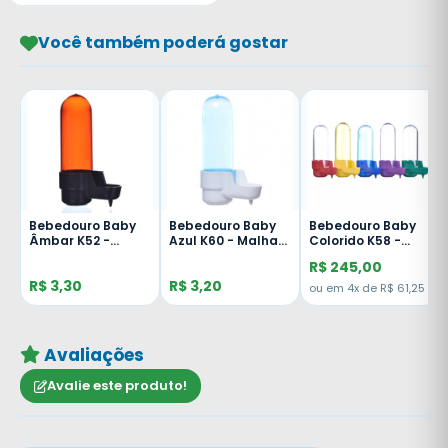
Você também poderá gostar
ra
Bebedouro Baby
Bebedouro Baby
Bebedouro Baby
Âmbar K52 -
Azul K60 - Malha
Colorido K58 -
Malha Larga -
Larga
Malha Larga - 70
R$ 245,00
Unidade
Unidades
R$ 3,30
R$ 3,20
ou em 4x de R$ 61,25
Avaliações
Avalie este produto!