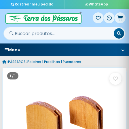
Rastrear meu pedido
WhatsApp
Menu
PÁSSAROS
Poleiros | Presilhas | Puxadores
1 / 1