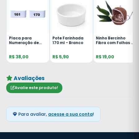
-
Placa para
Pote Farinhada
Ninho Bercinho
Numeração de
170 ml - Branco
Fibra com Folhas -
Gaiolas - 161 ao
NH117
170
R$ 38,00
R$ 5,90
R$ 19,00
33
Avaliações
Avalie este produto!
Para avaliar,
acesse a sua conta
!