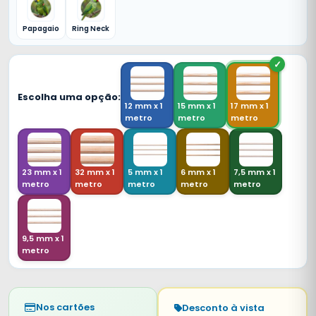
Papagaio
Ring Neck
Escolha uma opção:
12 mm x 1
15 mm x 1
17 mm x 1
metro
metro
metro
23 mm x 1
32 mm x 1
5 mm x 1
6 mm x 1
7,5 mm x 1
metro
metro
metro
metro
metro
9,5 mm x 1
metro
Nos cartões
Desconto à vista