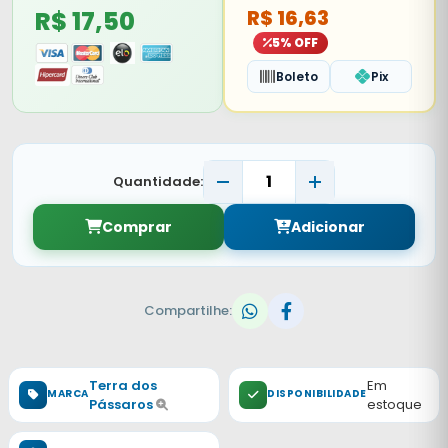
R$ 17,50
R$ 16,63
5% OFF
Boleto
Pix
Quantidade:
Comprar
Adicionar
Compartilhe:
Terra dos
Em
MARCA
DISPONIBILIDADE
Pássaros
estoque