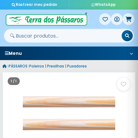
Rastrear meu pedido
WhatsApp
Menu
PÁSSAROS
Poleiros | Presilhas | Puxadores
1 / 1