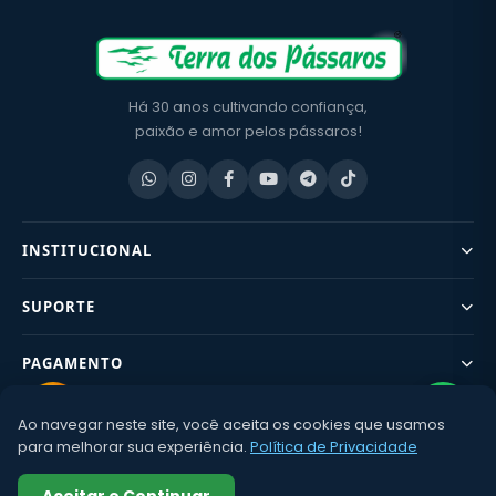
Há 30 anos cultivando confiança,
paixão e amor pelos pássaros!
INSTITUCIONAL
SUPORTE
PAGAMENTO
Ao navegar neste site, você aceita os cookies que usamos
CONTATO
para melhorar sua experiência.
Política de Privacidade
©2002–
2026 Terra dos Pássaros – CNPJ: 02.674.780/0001-80 | Av.