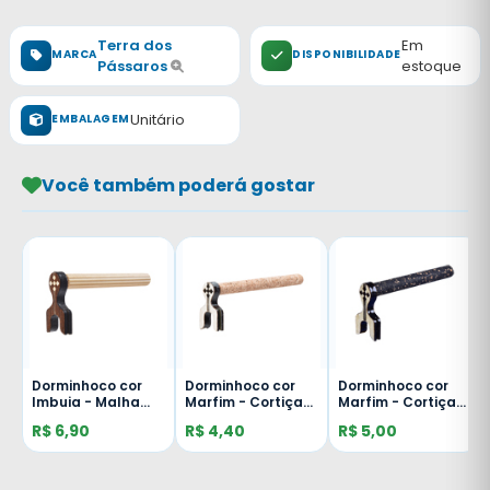
Terra dos
Em
MARCA
DISPONIBILIDADE
Pássaros
estoque
Unitário
EMBALAGEM
Você também poderá gostar
Dorminhoco cor
Dorminhoco cor
Dorminhoco cor
Imbuia - Malha
Marfim - Cortiça
Marfim - Cortiça
Fina - 10mm
Branca - Malha
Preta - Malha Fina
R$ 6,90
R$ 4,40
R$ 5,00
Fina - 10mm
- 10mm