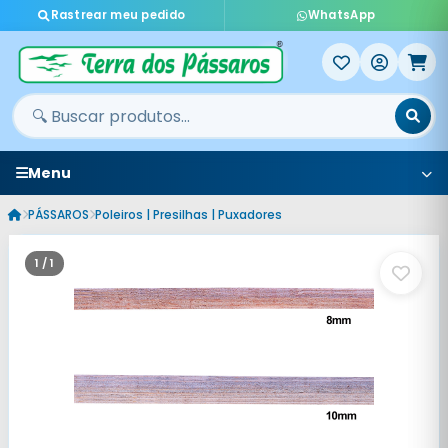
Rastrear meu pedido
WhatsApp
Menu
PÁSSAROS
Poleiros | Presilhas | Puxadores
1 / 1