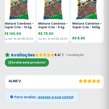
Mistura Canários -
Mistura Canários -
Mistura Canários -
Super Cria - 10 kg
Super Cria - 5 kg
Super Cria - 500g
R$ 140,00
R$ 78,00
R$ 8,90
ou em 4x de R$ 35,00
ou em 3x de R$ 26,00
Avaliações
5.0
/ 5 · 1 avaliação
Avalie este produto!
ALINE V.
Para avaliar,
acesse a sua conta
!