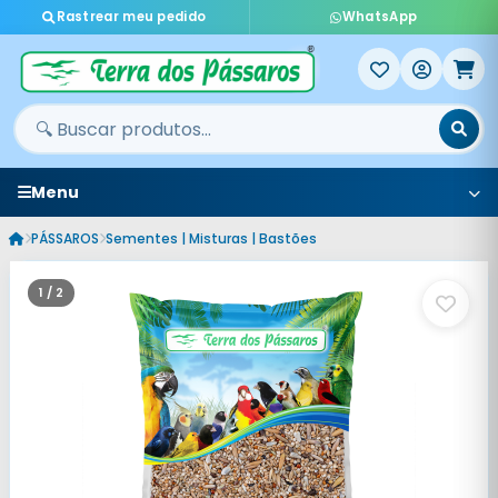
Rastrear meu pedido
WhatsApp
Menu
PÁSSAROS
Sementes | Misturas | Bastões
1 / 2