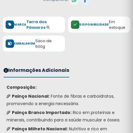
Terra dos
Em
MARCA
DISPONIBILIDADE
Pássaros
estoque
Saco de
EMBALAGEM
500g
Informações Adicionais
Composição:
🌾
Painço Nacional:
Fonte de fibras e carboidratos,
promovendo a energia necessária.
🌾
Painço Branco Importado:
Rico em proteínas e
minerais, contribuindo para a saúde muscular e óssea.
🌾
Painço Milheto Nacional:
Nutritivo e rico em