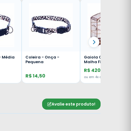
Gaiola Coleira Filetada
Gaiola Coleira Filetada
Malha Fina - Imbuia
Malha Fina - Marfim
R$ 420,00
R$ 420,00
R$ 399,00
ou em 4x de R$ 105,00
Avalie este produto!