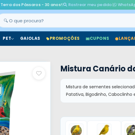
 Terra dos Pássaros - 30 anos!
|
Rastrear meu pedido
|
WhatsA
PET
GAIOLAS
PROMOÇÕES
CUPONS
LANÇA
Mistura Canário da
Mistura de sementes selecionadas
Patativa, Bigodinho, Caboclinho 