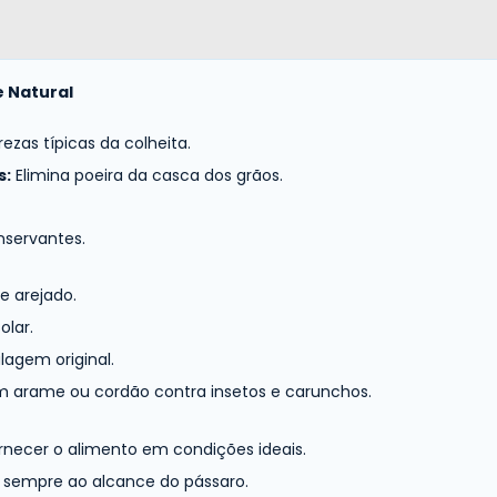
 Natural
as típicas da colheita.
s:
Elimina poeira da casca dos grãos.
nservantes.
e arejado.
olar.
lagem original.
m arame ou cordão contra insetos e carunchos.
necer o alimento em condições ideais.
 sempre ao alcance do pássaro.