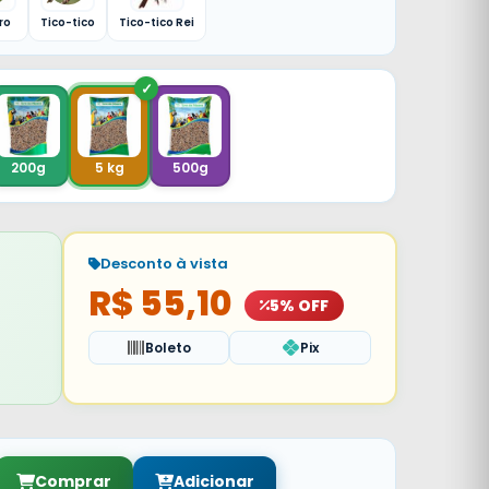
ro
Tico-tico
Tico-tico Rei
200g
5 kg
500g
Desconto à vista
R$ 55,10
5% OFF
Boleto
Pix
Comprar
Adicionar