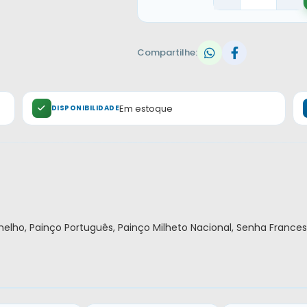
Compartilhe:
Em estoque
DISPONIBILIDADE
melho, Painço Português, Painço Milheto Nacional, Senha Frances