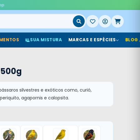
pp
MENTOS
SUA MISTURA
MARCAS E ESPÉCIES
BLOG
 500g
pássaros silvestres e exóticos como, curió,
periquito, agapornis e calopsita.