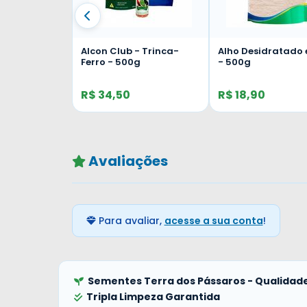
- Sabiá e
Alcon Club - Trinca-
Alho Desidratado
to - 500g
Ferro - 500g
- 500g
R$ 34,50
R$ 18,90
Avaliações
Para avaliar,
acesse a sua conta
!
Sementes Terra dos Pássaros - Qualidade
Tripla Limpeza Garantida