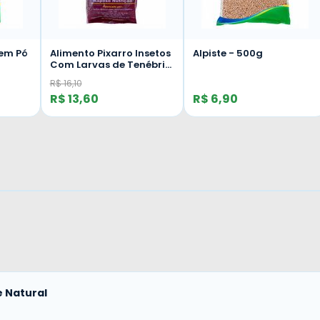
 em Pó
Alimento Pixarro Insetos
Alpiste - 500g
Com Larvas de Tenébrio
- 500g
R$ 16,10
R$ 13,60
R$ 6,90
 Natural