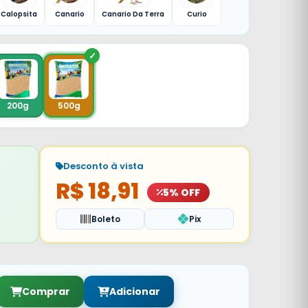
Calopsita
Canario
Canario Da Terra
Curio
200g
500g
Desconto à vista
R$ 18,91
5% OFF
Boleto
Pix
Comprar
Adicionar