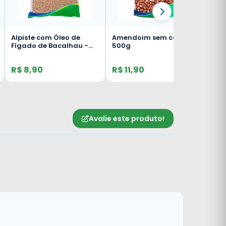
Alpiste com Óleo de
Amendoim sem casca -
Fígado de Bacalhau -
500g
500g
R$ 8,90
R$ 11,90
Avalie este produto!