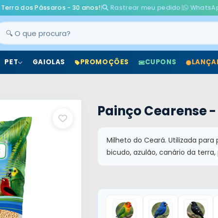
 Terra dos Pássaros - 30 anos!
|
Rastrear meu pedido
|
WhatsA
PET
GAIOLAS
PROMOÇÕES
CUPONS
LANÇA
Painço Cearense -
Milheto do Ceará. Utilizada para 
bicudo, azulão, canário da terra, 