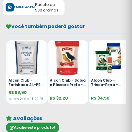
Pacote de
EMBALAGEM
500 gramas
Você também poderá gostar
Alcon Club -
Alcon Club - Sabiá
Alcon Club -
-
Farinhada 24-PB -
e Pássaro Preto -
Trinca-Ferro -
500g
500g
500g
R$ 58,90
R$ 32,20
R$ 34,50
ou em 2x de R$ 29,45
Avaliações
Avalie este produto!