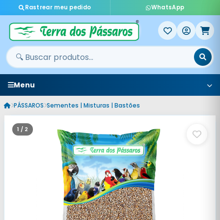
Rastrear meu pedido
WhatsApp
Menu
PÁSSAROS
Sementes | Misturas | Bastões
1 / 2