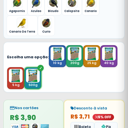
Agapornis
Azulao
Bicudo
Calopsita
Canario
Canario Da Terra
Curio
Escolha uma opção:
10 kg
200g
25 kg
40 kg
5 kg
500g
Nos cartões
Desconto à vista
R$ 3,90
R$ 3,71
5% OFF
Boleto
Pix