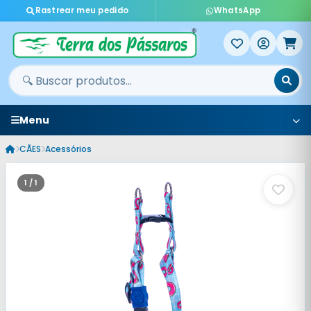
Rastrear meu pedido
WhatsApp
Menu
CÃES
Acessórios
1 / 1