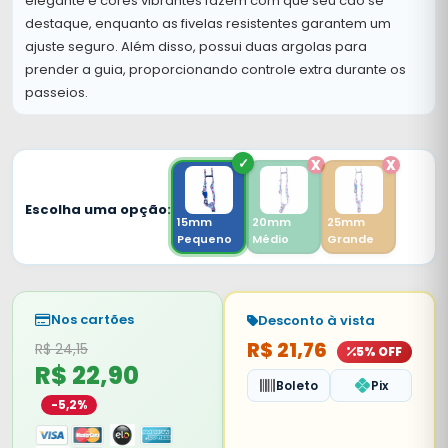
elegante e cores vibrantes fazem com que seu cão se
destaque, enquanto as fivelas resistentes garantem um
ajuste seguro. Além disso, possui duas argolas para
prender a guia, proporcionando controle extra durante os
passeios.
Escolha uma opção:
15mm
20mm
25mm
Pequeno
Médio
Grande
Nos cartões
Desconto à vista
R$ 21,76
R$ 24,15
5% OFF
R$ 22,90
Boleto
Pix
-5,2%