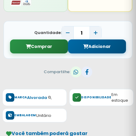
Quantidade:
Comprar
Adicionar
Compartilhe:
Em
Alvorada
MARCA
DISPONIBILIDADE
estoque
Unitário
EMBALAGEM
Você também poderá gostar