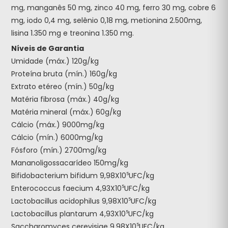
mg, manganês 50 mg, zinco 40 mg, ferro 30 mg, cobre 6
mg, iodo 0,4 mg, selênio 0,18 mg, metionina 2.500mg,
lisina 1.350 mg e treonina 1.350 mg.
Níveis de Garantia
Umidade (máx.) 120g/kg
Proteína bruta (mín.) 160g/kg
Extrato etéreo (mín.) 50g/kg
Matéria fibrosa (máx.) 40g/kg
Matéria mineral (máx.) 60g/kg
Cálcio (máx.) 9000mg/kg
Cálcio (mín.) 6000mg/kg
Fósforo (mín.) 2700mg/kg
Mananoligossacarídeo 150mg/kg
Bifidobacterium bifidum 9,98X10⁵UFC/kg
Enterococcus faecium 4,93X10⁵UFC/kg
Lactobacillus acidophilus 9,98X10⁵UFC/kg
Lactobacillus plantarum 4,93X10⁵UFC/kg
Saccharomyces cerevisiae 9,98X10⁵UFC/kg