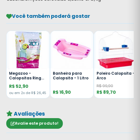
Você também poderá gostar
Megazoo -
Banheira para
Poleiro Calopsita -
Calopsitas Ring
Calopsita - 1 Litro
Arco
Necks - MM15 -
R$ 52,90
R$ 99,90
Natural - Regular
R$ 16,90
R$ 89,70
Bits - 700g
ou em 2x de R$ 26,45
Avaliações
Avalie este produto!