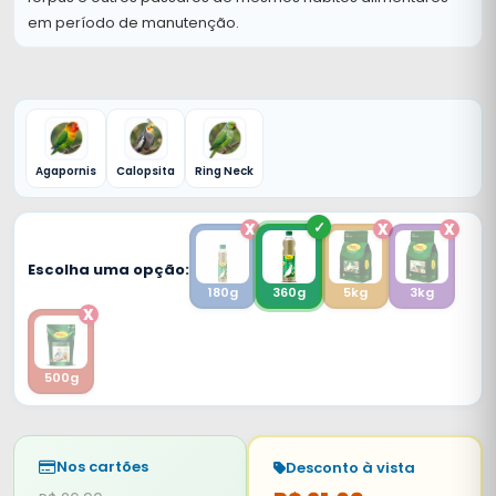
em período de manutenção.
Agapornis
Calopsita
Ring Neck
Escolha uma opção:
360g
5kg
3kg
180g
500g
Nos cartões
Desconto à vista