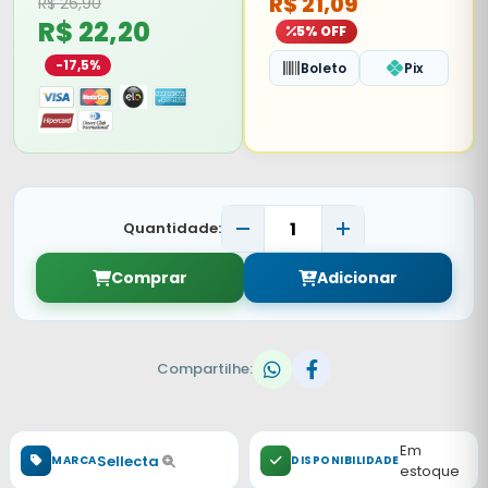
R$ 21,09
R$ 26,90
R$ 22,20
5% OFF
-17,5%
Boleto
Pix
Quantidade:
Comprar
Adicionar
Compartilhe:
Em
Sellecta
MARCA
DISPONIBILIDADE
estoque