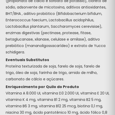
(propionato de cálcio e sorbato de potássio), cloreto de
sódio, adsorvente de micotoxina, aditivos antioxidantes,
BHT/BHA , aditivo probiótico (Bifidobacterium bifidum,
Enterococcus faecium, Lactobacillus acidophilus,
Lactobacillus plantarum, Saccharomyces cerevisiae),
enzimas digestivas (pectinase, protease, fitase,
betaglucanase, xilanase, celulase e amilase), aditivo
prebiótico (mananoligossacarídeo) e extrato de Yucca
schidigera.
Eventuais Substitutos
Proteína texturizada de soja, farelo de soja, farelo de
trigo, óleo de soja, farinha de trigo, amido de milho,
carbonato de cálcio e açúcares.
Enriquecimento por Quilo do Produto
Vitamina A 8.000 UI, vitamina D3 2.000 UI, vitamina E 20 UI,
vitamina K 4 mg, vitamina B1 2 mg, vitamina B2 5 mg,
vitamina B6 3 mg, vitamina B12 25 mcg, biotina 0,1 mg,
niacina 30 mg, ácido pantotênico 10 mg, ácido fólico 0,8