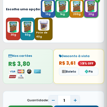
Escolha uma opção:
10g
1kg
200g
20g
Pote de
30g
50g
40g
Nos cartões
Desconto à vista
R$ 3,80
R$ 3,61
5% OFF
Boleto
Pix
Quantidade: