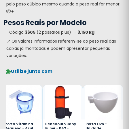
pelo peso cúbico mesmo quando o peso real for menor.
📦✈️
Pesos Reais por Modelo
Código
3605
(2 pássaros plus) →
3,150 kg
📌 Os valores informados referem-se ao peso real das
caixas já montadas e podem apresentar pequenas
variações.
Utilize junto com
Porta Vitamina
Bebedouro Baby
Porta Ovo -
Pequeno - Azul
Fumê - K42 -
Unidade