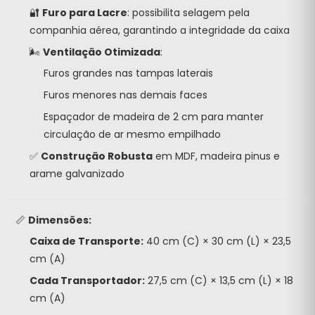
🔐
Furo para Lacre
: possibilita selagem pela
companhia aérea, garantindo a integridade da caixa
🌬️
Ventilação Otimizada
:
Furos grandes nas tampas laterais
Furos menores nas demais faces
Espaçador de madeira de 2 cm para manter
circulação de ar mesmo empilhado
✅
Construção Robusta
em MDF, madeira pinus e
arame galvanizado
📏
Dimensões:
Caixa de Transporte:
40 cm (C) × 30 cm (L) × 23,5
cm (A)
Cada Transportador:
27,5 cm (C) × 13,5 cm (L) × 18
cm (A)