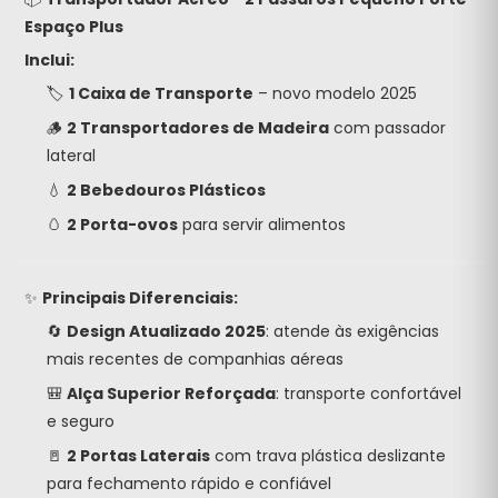
Espaço Plus
Inclui:
🏷️
1 Caixa de Transporte
– novo modelo 2025
🪵
2 Transportadores de Madeira
com passador
lateral
💧
2 Bebedouros Plásticos
🥚
2 Porta-ovos
para servir alimentos
✨
Principais Diferenciais:
🔄
Design Atualizado 2025
: atende às exigências
mais recentes de companhias aéreas
🎒
Alça Superior Reforçada
: transporte confortável
e seguro
🚪
2 Portas Laterais
com trava plástica deslizante
para fechamento rápido e confiável