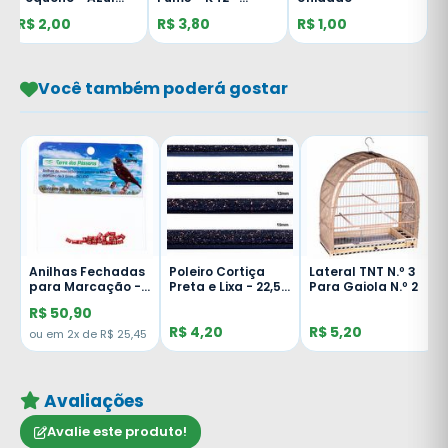
com Presilha
Unidade
R$ 2,00
R$ 3,80
R$ 1,00
Leitosa
Você também poderá gostar
s
Anilhas Fechadas
Poleiro Cortiça
Lateral TNT N.º 3
-
para Marcação -
Preta e Lixa - 22,5
Para Gaiola N.º 2
0
3.0 mm - Bicudo -
cm - 8 mm
R$ 50,90
20 un. - Vermelho
R$ 4,20
R$ 5,20
ou em 2x de R$ 25,45
Avaliações
Avalie este produto!