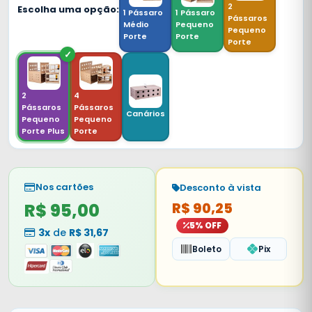
2
Escolha uma opção:
1 Pássaro
1 Pássaro
Pássaros
Médio
Pequeno
Pequeno
Porte
Porte
Porte
2
4
Pássaros
Pássaros
Canários
Pequeno
Pequeno
Porte Plus
Porte
Nos cartões
Desconto à vista
R$ 95,00
R$ 90,25
5% OFF
3x
de
R$ 31,67
Boleto
Pix