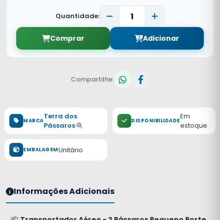
Quantidade:
Comprar
Adicionar
Compartilhe:
Terra dos
Em
MARCA
DISPONIBILIDADE
Pássaros
estoque
Unitário
EMBALAGEM
Informações Adicionais
📦
Transportador Aéreo - 2 Pássaros Pequeno Porte