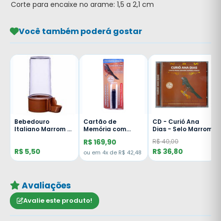
Corte para encaixe no arame: 1,5 a 2,1 cm
Você também poderá gostar
Bebedouro
Cartão de
CD - Curió Ana
-
Italiano Marrom -
Memória com
Dias - Selo Marrom
200ml - Malha
Adaptador para
R$ 169,90
R$ 40,00
Larga
Pendrive Curió Ana
R$ 5,50
R$ 36,80
Dias - Selo Marrom
ou em 4x de R$ 42,48
Avaliações
Avalie este produto!