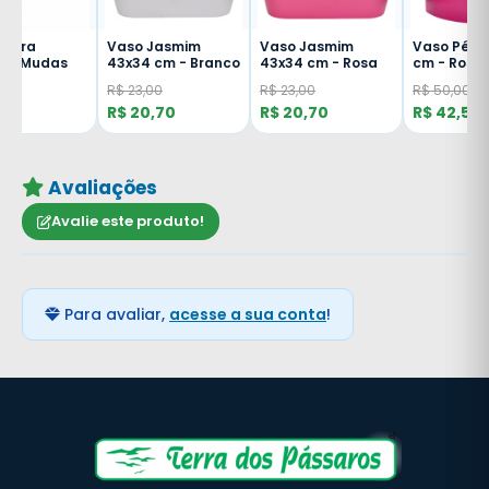
Vaso Jasmim
Vaso Jasmim
Vaso Pétala 25x40
43x34 cm - Branco
43x34 cm - Rosa
cm - Rosa
R$ 23,00
R$ 23,00
R$ 50,00
R$ 20,70
R$ 20,70
R$ 42,50
Avaliações
Avalie este produto!
Para avaliar,
acesse a sua conta
!