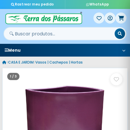
Rastrear meu pedido
WhatsApp
Menu
CASA E JARDIM
Vasos | Cachepos | Hortas
1 / 3