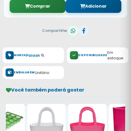
Comprar
Adicionar
Compartilhe:
Em
Palash
MARCA
DISPONIBILIDADE
estoque
Unitário
EMBALAGEM
Você também poderá gostar