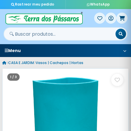
Rastrear meu pedido
WhatsApp
Menu
CASA E JARDIM
Vasos | Cachepos | Hortas
1 / 3