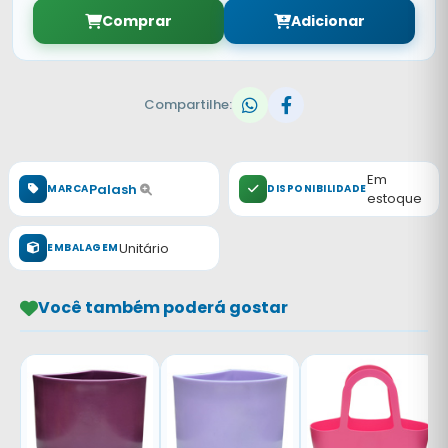
Comprar
Adicionar
Compartilhe:
Em
Palash
MARCA
DISPONIBILIDADE
estoque
Unitário
EMBALAGEM
Você também poderá gostar