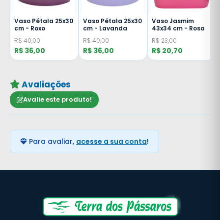
Vaso Pétala 25x30
Vaso Pétala 25x30
Vaso Jasmim
co
cm - Roxo
cm - Lavanda
43x34 cm - Rosa
R$ 40,00
R$ 40,00
R$ 23,00
R$ 36,00
R$ 36,00
R$ 20,70
Avaliações
Avalie este produto!
Para avaliar,
acesse a sua conta
!