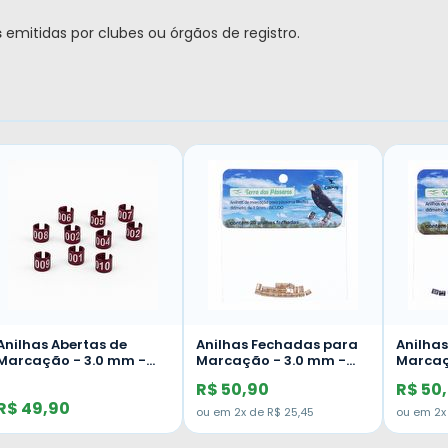
s
emitidas por clubes ou órgãos de registro.
Anilhas Fechadas para
Anilhas Fechadas para
Anilh
Marcação - 3.0 mm -
Marcação - 3.0 mm -
Marca
Bicudo - 20 un. - Preto
Bicudo - 20 un. - Rosa
Bicudo
R$ 50,90
R$ 50,90
R$ 5
Verme
ou em 2x de R$ 25,45
ou em 2x de R$ 25,45
ou em 2