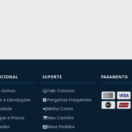
UCIONAL
SUPORTE
PAGAMENTO
 Somos
Fale Conosco
s e Devoluções
Perguntas Frequentes
cidade
Minha Conta
gas e Prazos
Meu Carrinho
dades
Meus Pedidos