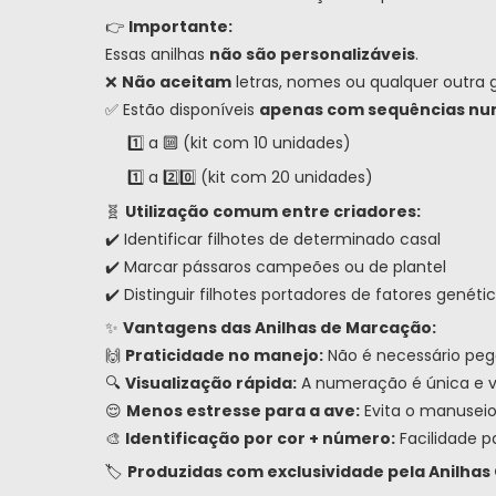
👉
Importante:
Essas anilhas
não são personalizáveis
.
❌
Não aceitam
letras, nomes ou qualquer outra 
✅ Estão disponíveis
apenas com sequências nu
1️⃣ a 🔟 (kit com 10 unidades)
1️⃣ a 2️⃣0️⃣ (kit com 20 unidades)
🧬
Utilização comum entre criadores:
✔️ Identificar filhotes de determinado casal
✔️ Marcar pássaros campeões ou de plantel
✔️ Distinguir filhotes portadores de fatores genéti
✨
Vantagens das Anilhas de Marcação:
🙌
Praticidade no manejo:
Não é necessário pega
🔍
Visualização rápida:
A numeração é única e vis
😌
Menos estresse para a ave:
Evita o manuseio
🎨
Identificação por cor + número:
Facilidade p
🏷️
Produzidas com exclusividade pela Anilhas 