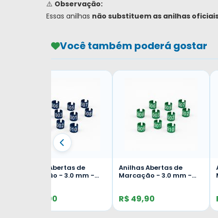
⚠️
Observação:
Essas anilhas
não substituem as anilhas oficiai
Você também poderá gostar
Anilhas Abertas de
Anilhas Fechadas para
-
Marcação - 3.0 mm -
Marcação - 3.0 mm -
ga -
Canário de Cor - Belga -
Bicudo - 20 un. -
R$ 50,90
erde
Bicudo - 10 unid. -
Dourado
R$ 49,90
Vermelha
ou em 2x de R$ 25,45