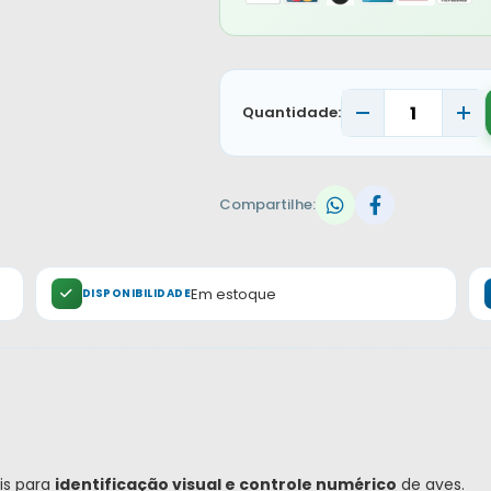
Quantidade:
Compartilhe:
Em estoque
DISPONIBILIDADE
is para
identificação visual e controle numérico
de aves.