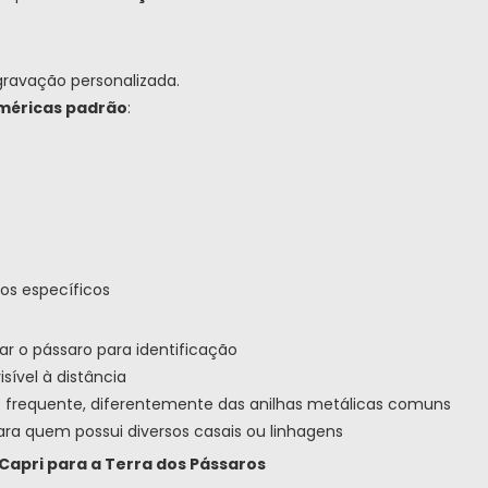
gravação personalizada.
méricas padrão
:
cos específicos
r o pássaro para identificação
ível à distância
 frequente, diferentemente das anilhas metálicas comuns
ara quem possui diversos casais ou linhagens
Capri para a Terra dos Pássaros