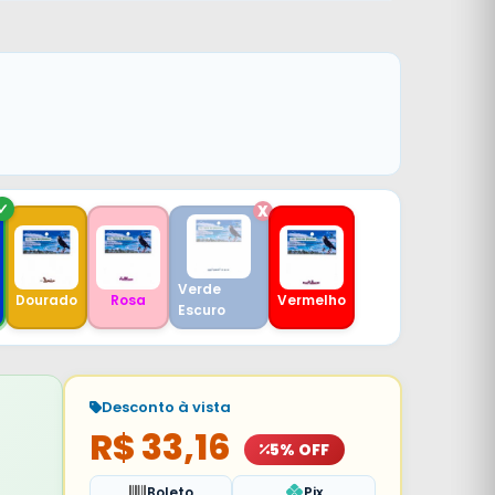
Verde
Dourado
Rosa
Vermelho
Escuro
Desconto à vista
R$ 33,16
5% OFF
Boleto
Pix