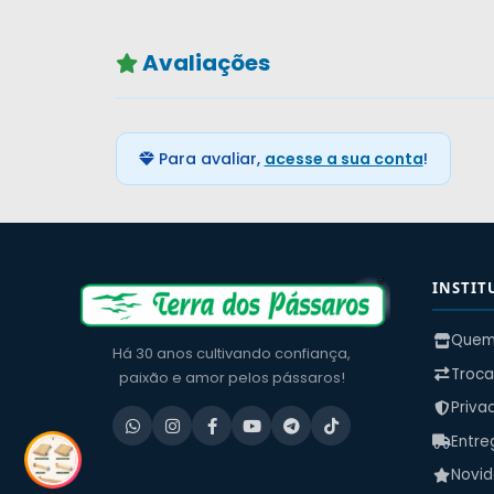
Avaliações
Para avaliar,
acesse a sua conta
!
INSTIT
Quem
Há 30 anos cultivando confiança,
Troca
paixão e amor pelos pássaros!
Priva
Entre
Novi