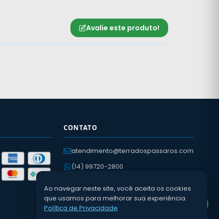
Avalie este produto!
CONTATO
atendimento@terradospassaros.com
(14) 99720-2800
(14) 3652-2057
Ao navegar neste site, você aceita os cookies
Av. Léo Guaraldo, 400
que usamos para melhorar sua experiência.
Política de Privacidade
Dois Córregos – SP