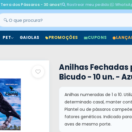
 Terra dos Pássaros - 30 anos!
|
Rastrear meu pedido
|
WhatsA
PET
GAIOLAS
PROMOÇÕES
CUPONS
LANÇA
Anilhas Fechadas 
Bicudo - 10 un. - A
Anilhas numeradas de 1 a 10. Utili
determinado casal, manter contr
Plantel ou de pássaros campeões
fatores genéticos. Indicado pa
aves de mesmo porte.