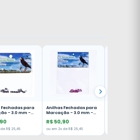
as Fechadas para
Anilhas Fechadas para
ção - 3.0 mm -
Marcação - 3.0 mm -
 - 20 un. -
Bicudo - 20 un. - Violeta
0,90
R$ 50,90
lho
x de R$ 25,45
ou em 2x de R$ 25,45