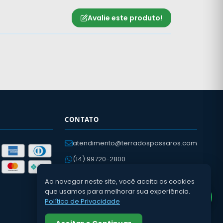
Avalie este produto!
CONTATO
atendimento@terradospassaros.com
(14) 99720-2800
(14) 3652-2057
Ao navegar neste site, você aceita os cookies
Av. Léo Guaraldo, 400
que usamos para melhorar sua experiência.
Política de Privacidade
Dois Córregos – SP