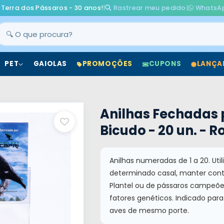
 Terra dos Pássaros - 30 anos!
|
Rastrear meu pedido
|
WhatsA
PET
GAIOLAS
PROMOÇÕES
CUPONS
LANÇA
Anilhas Fechadas 
Bicudo - 20 un. - R
Anilhas numeradas de 1 a 20. Util
determinado casal, manter contr
Plantel ou de pássaros campeões
fatores genéticos. Indicado pa
aves de mesmo porte.