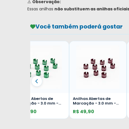
⚠️
Observação:
Essas anilhas
não substituem as anilhas oficiai
Você também poderá gostar
Anilhas Abertas de
Anilhas Abertas de
-
Marcação - 3.0 mm -
Marcação - 3.0 mm -
ga -
Canário de Cor - Belga -
Canário de Cor - Belga -
R$ 49,90
R$ 49,90
ul
Bicudo - 10 unid. - Verde
Bicudo - 10 unid. -
Claro
Vermelha