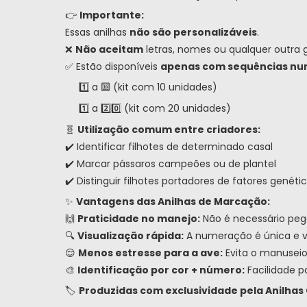
👉
Importante:
Essas anilhas
não são personalizáveis
.
❌
Não aceitam
letras, nomes ou qualquer outra 
✅ Estão disponíveis
apenas com sequências nu
1️⃣ a 🔟 (kit com 10 unidades)
1️⃣ a 2️⃣0️⃣ (kit com 20 unidades)
🧬
Utilização comum entre criadores:
✔️ Identificar filhotes de determinado casal
✔️ Marcar pássaros campeões ou de plantel
✔️ Distinguir filhotes portadores de fatores genéti
✨
Vantagens das Anilhas de Marcação:
🙌
Praticidade no manejo:
Não é necessário pega
🔍
Visualização rápida:
A numeração é única e vis
😌
Menos estresse para a ave:
Evita o manuseio
🎨
Identificação por cor + número:
Facilidade p
🏷️
Produzidas com exclusividade pela Anilhas 