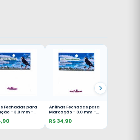
as Fechadas para
Anilhas Fechadas para
ção - 3.0 mm -
Marcação - 3.0 mm -
 - 10 un. - Rosa
Bicudo - 10 un. -
4,90
R$ 34,90
Vermelho