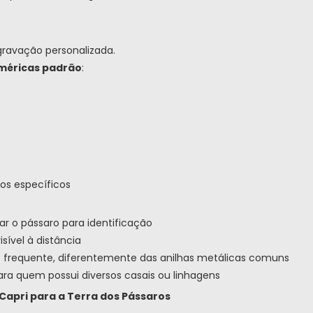
gravação personalizada.
méricas padrão
:
cos específicos
r o pássaro para identificação
ível à distância
 frequente, diferentemente das anilhas metálicas comuns
ara quem possui diversos casais ou linhagens
Capri para a Terra dos Pássaros