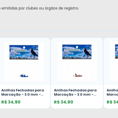
s
emitidas por clubes ou órgãos de registro.
Anilhas Fechadas para
Anilhas Fechadas para
Anilh
Marcação - 3.0 mm -
Marcação - 3.0 mm -
Marca
Bicudo - 10 un. - Azul
Bicudo - 10 un. -
Bicudo
R$ 34,90
R$ 34,90
R$ 3
Escuro
Dourado