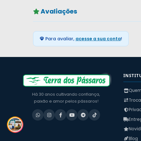
Avaliações
Para avaliar,
acesse a sua conta
!
INSTIT
Quem
Há 30 anos cultivando confiança,
Troca
paixão e amor pelos pássaros!
Priva
Entre
Novi
Blog