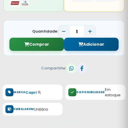
Quantidade:
Comprar
Adicionar
Compartilhe:
Em
Capri
MARCA
DISPONIBILIDADE
estoque
Unitário
EMBALAGEM