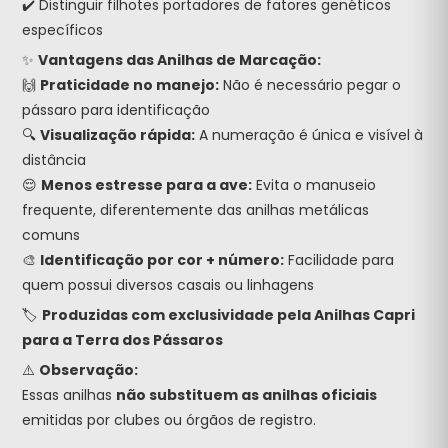
✔️ Distinguir filhotes portadores de fatores genéticos
específicos
✨
Vantagens das Anilhas de Marcação:
🙌
Praticidade no manejo:
Não é necessário pegar o
pássaro para identificação
🔍
Visualização rápida:
A numeração é única e visível à
distância
😌
Menos estresse para a ave:
Evita o manuseio
frequente, diferentemente das anilhas metálicas
comuns
🎨
Identificação por cor + número:
Facilidade para
quem possui diversos casais ou linhagens
🏷️
Produzidas com exclusividade pela Anilhas Capri
para a Terra dos Pássaros
⚠️
Observação:
Essas anilhas
não substituem as anilhas oficiais
emitidas por clubes ou órgãos de registro.