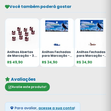
Você também poderá gostar
Anilhas Abertas
Anilhas Fechadas
Anilhas Fechadas
.0
de Marcação - 3.0
para Marcação -
para Marcação -
mm - Canário de
3.0 mm - Bicudo -
3.0 mm - Bicudo -
R$ 49,90
R$ 34,90
R$ 34,90
Cor - Belga -
10 un. - Azul Escuro
10 un. - Dourado
-
Bicudo - 10 unid. -
Vermelha
Avaliações
Avalie este produto!
Para avaliar,
acesse a sua conta
!