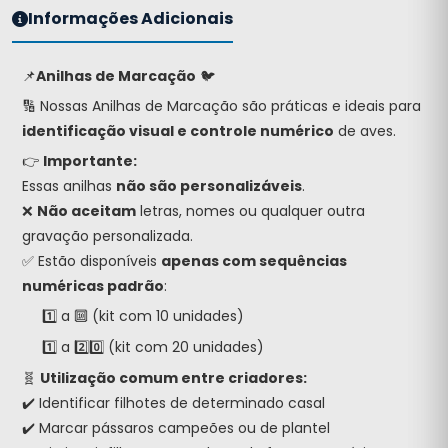
Informações Adicionais
📌
Anilhas de Marcação
🐦
🔢 Nossas Anilhas de Marcação são práticas e ideais para
identificação visual e controle numérico
de aves.
👉
Importante:
Essas anilhas
não são personalizáveis
.
❌
Não aceitam
letras, nomes ou qualquer outra
gravação personalizada.
✅ Estão disponíveis
apenas com sequências
numéricas padrão
:
1️⃣ a 🔟 (kit com 10 unidades)
1️⃣ a 2️⃣0️⃣ (kit com 20 unidades)
🧬
Utilização comum entre criadores:
✔️ Identificar filhotes de determinado casal
✔️ Marcar pássaros campeões ou de plantel