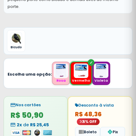
porte.
Bicudo
Escolha uma opção:
Rosa
Vermelho
Violeta
Nos cartões
Desconto à vista
R$ 50,90
R$ 48,36
5% OFF
2x
de
R$ 25,45
Boleto
Pix